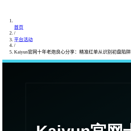
首页
/
平台活动
/
Kaiyun官网十年老炮良心分享：精准红单从识别初盘陷