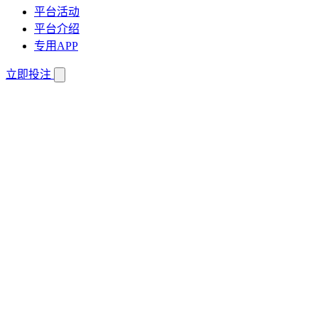
平台活动
平台介绍
专用APP
立即投注