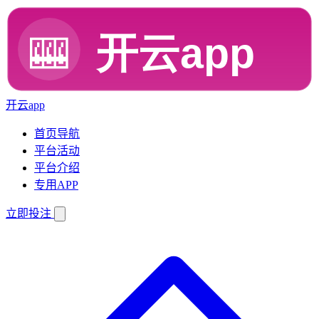
开云app
首页导航
平台活动
平台介绍
专用APP
立即投注