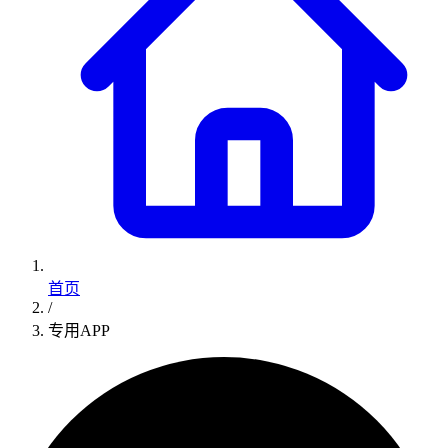
首页
/
专用APP