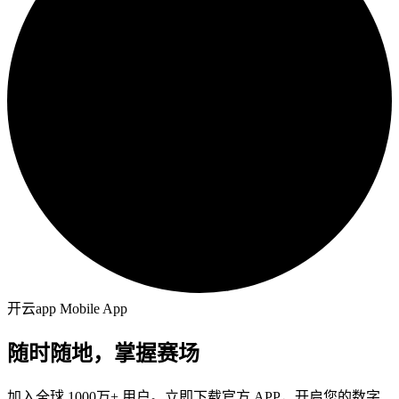
开云app Mobile App
随时随地，掌握赛场
加入全球 1000万+ 用户。立即下载官方 APP，开启您的数字