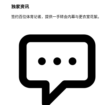
独家资讯
签约百位体育记者，提供一手转会内幕与更衣室花絮。