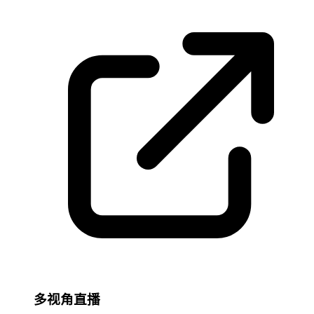
多视角直播