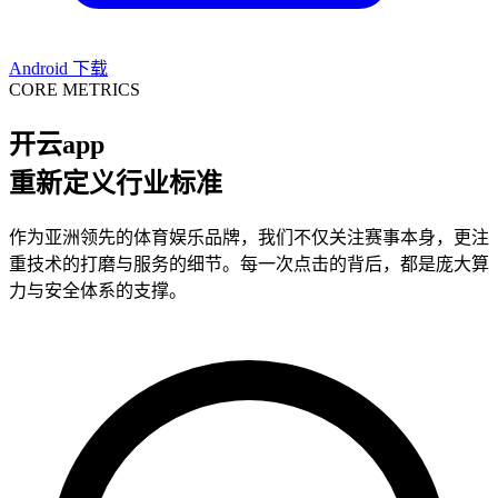
Android 下载
CORE METRICS
开云app
重新定义行业标准
作为亚洲领先的体育娱乐品牌，我们不仅关注赛事本身，更注
重技术的打磨与服务的细节。每一次点击的背后，都是庞大算
力与安全体系的支撑。