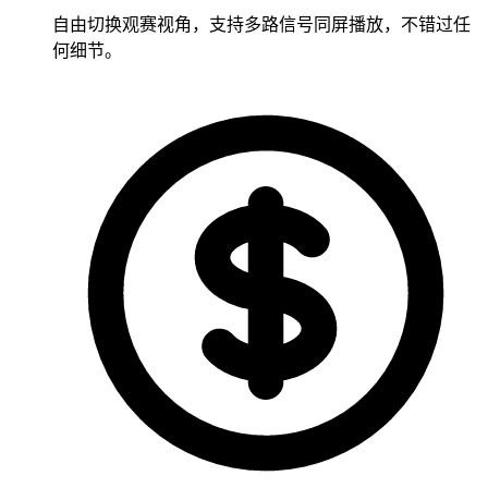
自由切换观赛视角，支持多路信号同屏播放，不错过任
何细节。