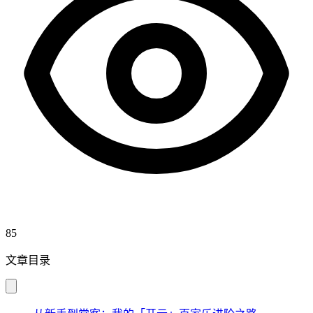
85
文章目录