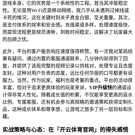
游戏本身。它的优势是一个系统性的工程。首当其冲是稳定
性。无论是用Wi-Fi还是移动网络，我几乎从未遇到过掉线或
卡死的情况，这在关键时刻关乎真金白银，至关重要。其次，
是支付体系的效率和安全感。充值渠道多样，处理速度极快，
而提现流程更是规范清晰，到账时间稳定，这解决了玩家最大
的后顾之忧。
此外，平台的客户服务响应速度值得称赞。有一次我对某局结
果有疑问，通过内置的客服通道联系，几分钟内就得到了回
复，并提供了该局完整的视频记录以供核对，处理专业且态度
友好。这种对用户负责的态度，远比任何华丽的口号都更有说
服力。当然，作为玩家，福利也是考量的重点。平台的活动很
丰富，但对于追求更高体验的玩家来说，
VIP升级快
的通道设
计得非常人性化。随着成长值的积累，不仅能享受更高的返水
比例、专属客服，还有机会参与高规格的邀请赛和获得定制礼
品，这种成长体系和尊享感，让游戏之旅多了另一层目标和乐
趣。
实战策略与心态：在「开云体育官网」的得失感悟