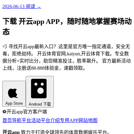
2026-06-13
阅读
→
下载 开云app APP，随时随地掌握赛场动
态
💨 寻找开云app最新入口？这里是官方唯一指定通道，安全无
毒，拒绝劫持。 开云体育官网,kaiyun,开云体育下载。专业数
据分析+实时比分，助您精准投注，胜率飙升。 官方最新活动
上线，注册送88-888体验金，速戳领取。
App Store
Android 下载
⚽️
开云app
官方客户端
首页导航
平台活动
平台介绍
专用APP
网站地图
开云app
致力于打造全球领先的体育数据娱乐平台。