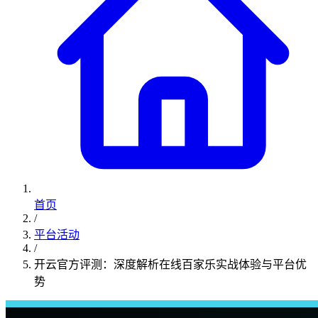
首页
/
平台活动
/
开云官方评测：深度解析在线百家乐实战体验与平台优
势