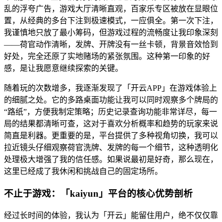
乱的浮夸广告，游戏大厅清晰直观，百家乐专区被放在显眼位
置，从经典的多台下注到极速模式，一应俱全。第一次下注，
我谨慎地只放了最小筹码，但游戏过程的流畅度让我印象深刻
——荷官动作清晰，发牌、开牌没有一丝卡顿，背景音效恰到
好处，完全还原了实地赌场的紧张氛围。这种第一印象的好
感，是让我愿意继续探索的关键。
随着玩的次数增多，我逐渐发现了「开云APP」在游戏体验上
的细腻之处。它的多路桌面功能让我可以同时观察多个牌局的
“路纸”，方便我制定策略；历史记录查询功能非常详尽，每一
局的结果都清晰可查，这对于喜欢分析概率和趋势的玩家来说
简直是利器。更重要的是，平台提供了多种视角切换，我可以
拉近镜头仔细观察荷官洗牌、发牌的每一个细节，这种透明化
处理极大增强了我的信任感。如果说最初是好奇，那么现在，
这里已经成了我休闲和挑战自己的固定场所。
不止于游戏：「kaiyun」平台的核心优势剖析
经过长时间的体验，我认为「开云」能留住用户，绝不仅仅靠