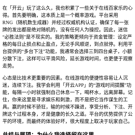
在「开云」玩了这么久，我也积累了一些关于在线百家乐的心
得。首先要明确，这本质上是一个概率游戏。平台采用
RNG（随机数生成器）并经过权威机构认证，确保了每一张
牌的发出都是绝对随机的，没有任何人为操控。因此，迷信
“必胜法则”是不现实的。我的策略更倾向于资金管理：设定严
格的每日止损点和止盈点，无论手风顺逆，到点就停。利用平
台提供的“多台下注”功能，我通常会选择三到四台桌子，小额
分散下注，这样可以平滑风险，延长游戏时间，也更便于观察
走势。
心态是比技术更重要的因素。在线游戏的便捷性容易让人沉
迷，连续下注。我学会利用「开云APP」的“游戏时间提醒”功
能，每隔一小时就强制自己休息一下，喝杯水，远离屏幕。记
住，你来这里是寻求娱乐和刺激，而不是把它当作谋生的工
具。赢的时候不骄狂，输的时候不躁进，享受分析、下注、开
牌这个过程本身，才是健康的长久之道。平台的优势提供了公
平的环境，而最终的体验好坏，很大程度上取决于玩家自己。
总结与展望：为什么我选择留在这里