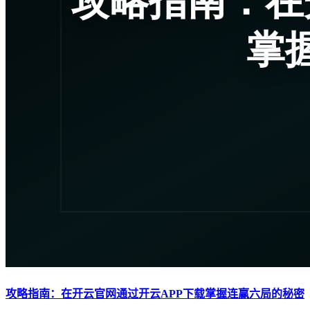
攻略指南：在开云官网通过开云APP下载掌握连赢六局的秘密