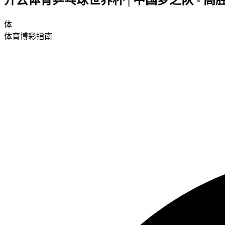
开云体育乒乓球世界杯 | 中国梦之队 - 高
体
体育博彩指南