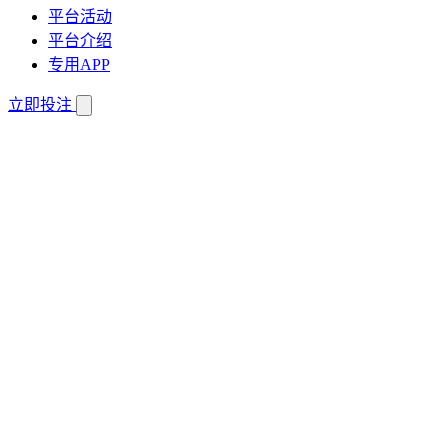
平台活动
平台介绍
专用APP
立即投注