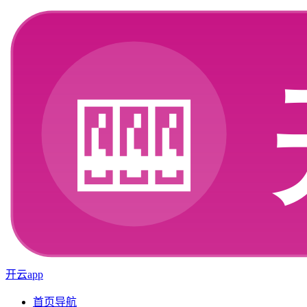
开云app
首页导航