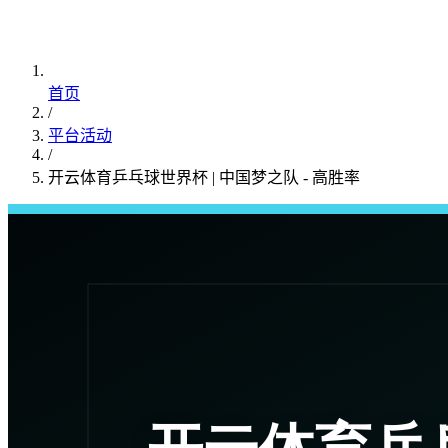
首页
/
平台活动
/
开云体育乒乓球世界杯 | 中国梦之队 - 高胜率