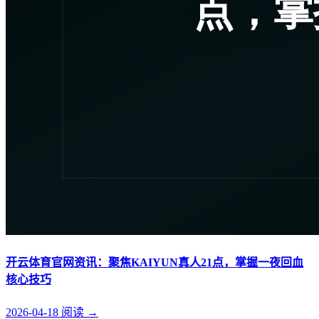
开云体育官网资讯：聚焦KAIYUN真人21点，掌握一夜回血
核心技巧
2026-04-18
阅读
→