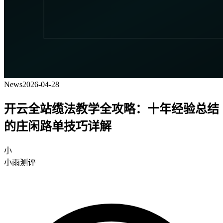
News
2026-04-28
开云全站缆法教学全攻略：十年经验总结
的庄闲路单技巧详解
小
小雨测评