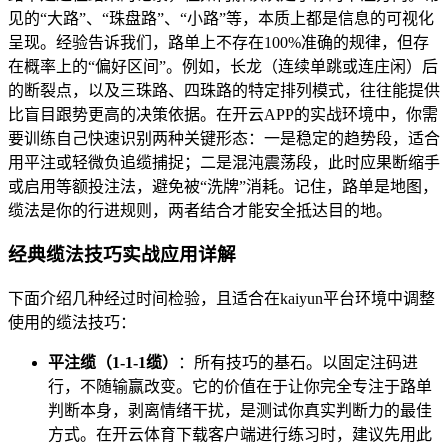
见的“大路”、“珠盘路”、“小路”等，本质上都是信息的可视化
呈现。经验告诉我们，路单上不存在100%准确的规律，但存
在概率上的“偏好区间”。例如，长龙（连续单跳或连庄闲）后
的断裂点，以及三珠路、四珠路的特定排列模式，往往能提供
比盲目跟势更高的决策依据。在开云APP的实战环境中，你需
要训练自己快速识别两种关键形态：一是稳定的趋势段，适合
用平注或轻微负追缆捕捉；二是混沌震荡段，此时应果断缩手
或启用等额投注法，避免被“洗牌”消耗。记住，路单是地图，
缆法是你的行进规则，两者结合才能安全抵达目的地。
经典缆法技巧实战应用详解
下面介绍几种经过时间检验，且适合在kaiyun平台环境中调整
使用的缆法技巧：
平注缆（1-1-1缆）
：所有技巧的基石。以固定注码进
行，不随输赢改变。它的价值在于让你完全专注于路单
判断本身，剥离情绪干扰，是测试你真实判断力的最佳
方式。在开云体育下载客户端进行练习时，建议先用此