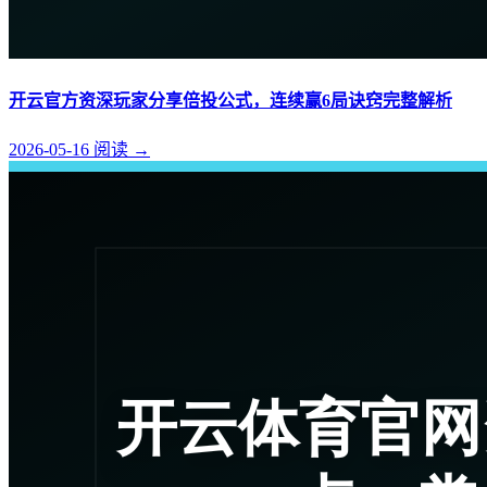
开云官方资深玩家分享倍投公式，连续赢6局诀窍完整解析
2026-05-16
阅读
→