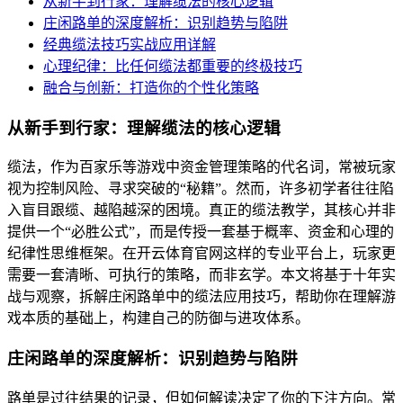
从新手到行家：理解缆法的核心逻辑
庄闲路单的深度解析：识别趋势与陷阱
经典缆法技巧实战应用详解
心理纪律：比任何缆法都重要的终极技巧
融合与创新：打造你的个性化策略
从新手到行家：理解缆法的核心逻辑
缆法，作为百家乐等游戏中资金管理策略的代名词，常被玩家
视为控制风险、寻求突破的“秘籍”。然而，许多初学者往往陷
入盲目跟缆、越陷越深的困境。真正的缆法教学，其核心并非
提供一个“必胜公式”，而是传授一套基于概率、资金和心理的
纪律性思维框架。在开云体育官网这样的专业平台上，玩家更
需要一套清晰、可执行的策略，而非玄学。本文将基于十年实
战与观察，拆解庄闲路单中的缆法应用技巧，帮助你在理解游
戏本质的基础上，构建自己的防御与进攻体系。
庄闲路单的深度解析：识别趋势与陷阱
路单是过往结果的记录，但如何解读决定了你的下注方向。常