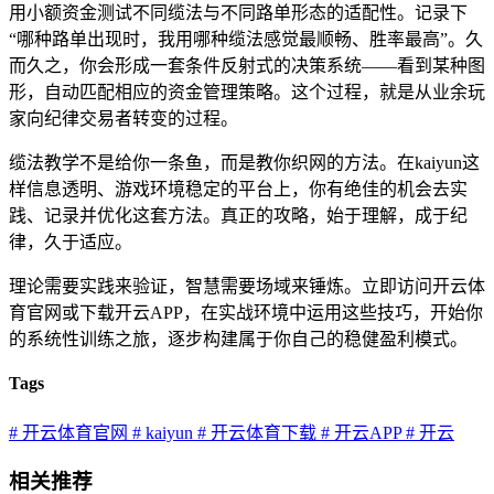
用小额资金测试不同缆法与不同路单形态的适配性。记录下
“哪种路单出现时，我用哪种缆法感觉最顺畅、胜率最高”。久
而久之，你会形成一套条件反射式的决策系统——看到某种图
形，自动匹配相应的资金管理策略。这个过程，就是从业余玩
家向纪律交易者转变的过程。
缆法教学不是给你一条鱼，而是教你织网的方法。在kaiyun这
样信息透明、游戏环境稳定的平台上，你有绝佳的机会去实
践、记录并优化这套方法。真正的攻略，始于理解，成于纪
律，久于适应。
理论需要实践来验证，智慧需要场域来锤炼。立即访问开云体
育官网或下载开云APP，在实战环境中运用这些技巧，开始你
的系统性训练之旅，逐步构建属于你自己的稳健盈利模式。
Tags
# 开云体育官网
# kaiyun
# 开云体育下载
# 开云APP
# 开云
相关推荐