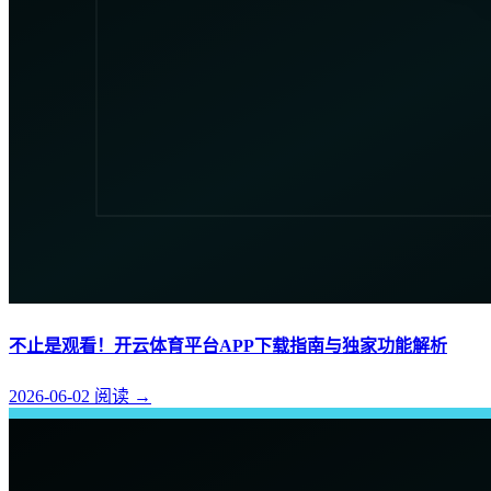
不止是观看！开云体育平台APP下载指南与独家功能解析
2026-06-02
阅读
→