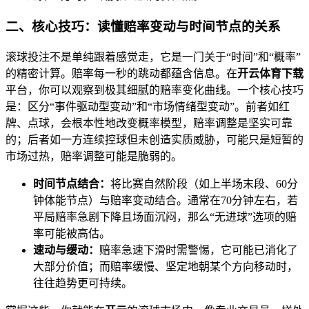
二、核心技巧：读懂赔率变动与时间节点的关系
滚球投注不是单纯跟着感觉走，它是一门关于“时间”和“概率”
的精密计算。赔率每一秒的跳动都蕴含信息。在
开云体育下载
平台，你可以观察到极其细腻的赔率变化曲线。一个核心技巧
是：区分“事件驱动型变动”和“市场情绪型变动”。前者如红
牌、点球，会根本性地改变概率模型，赔率调整是坚实可靠
的；后者如一方连续控球但未创造实质威胁，可能只是短暂的
市场过热，赔率调整可能是脆弱的。
时间节点结合：
将比赛自然阶段（如上半场末段、60分
钟体能节点）与赔率变动结合。通常在70分钟左右，若
平局赔率急剧下降且场面沉闷，那么“无进球”选项的赔
率可能被高估。
速动与缓动：
赔率急速下滑时需警惕，它可能已消化了
大部分价值；而赔率缓慢、坚定地朝某个方向移动时，
往往趋势更可持续。