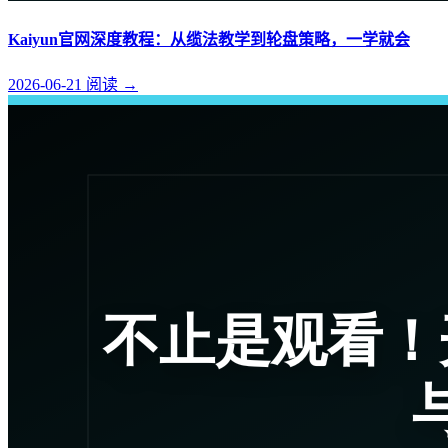
Kaiyun官网深度教程：从缆法教学到轮盘策略，一学就会
2026-06-21
阅读
→