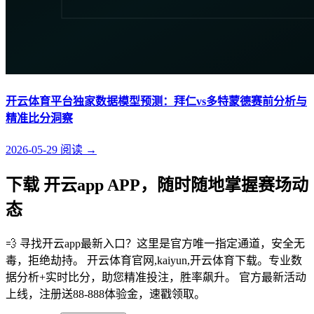
开云体育平台独家数据模型预测：拜仁vs多特蒙德赛前分析与
精准比分洞察
2026-05-29
阅读
→
下载 开云app APP，随时随地掌握赛场动
态
💨 寻找开云app最新入口？这里是官方唯一指定通道，安全无
毒，拒绝劫持。 开云体育官网,kaiyun,开云体育下载。专业数
据分析+实时比分，助您精准投注，胜率飙升。 官方最新活动
上线，注册送88-888体验金，速戳领取。