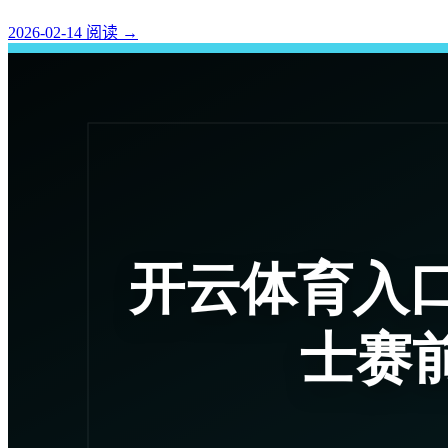
2026-02-14
阅读
→