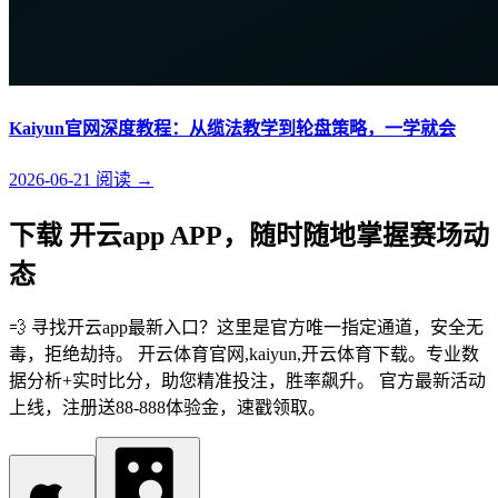
Kaiyun官网深度教程：从缆法教学到轮盘策略，一学就会
2026-06-21
阅读
→
下载 开云app APP，随时随地掌握赛场动
态
💨 寻找开云app最新入口？这里是官方唯一指定通道，安全无
毒，拒绝劫持。 开云体育官网,kaiyun,开云体育下载。专业数
据分析+实时比分，助您精准投注，胜率飙升。 官方最新活动
上线，注册送88-888体验金，速戳领取。