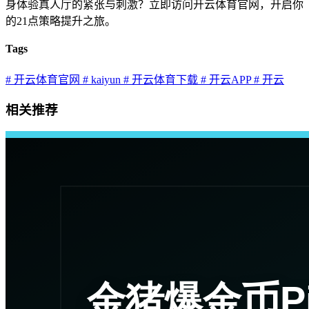
身体验真人厅的紧张与刺激？立即访问开云体育官网，开启你
的21点策略提升之旅。
Tags
# 开云体育官网
# kaiyun
# 开云体育下载
# 开云APP
# 开云
相关推荐