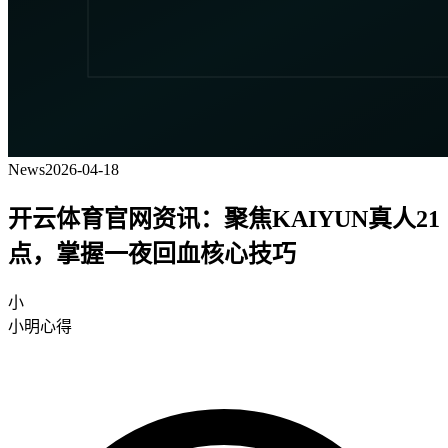
News
2026-04-18
开云体育官网资讯：聚焦KAIYUN真人21
点，掌握一夜回血核心技巧
小
小明心得