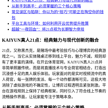
KAIYUN真人21点：经典魅力与现代创新的融合
从新手到高手：必须掌握的三个核心策略
常见误区与陷阱：你以为的“技巧”可能正在掏空你的钱
包
平台工具与环境：如何利用开云优势提升胜算
超越“一夜回血”：将21点视为长期智力竞技
KAIYUN真人21点：经典魅力与现代创新的融合
21点，又称黑杰克，是赌场中最考验技巧与心理博弈的经典游
戏之一。当它从实体赌桌迁移到线上平台，魅力不减，规则却
有了更丰富的演绎。在开云体育官网，KAIYUN真人21点并
非简单照搬传统，而是将直播技术与专业荷官相结合，打造出
沉浸感十足的真人娱乐体验。玩家面对的是实时视频流中的真
人荷官，每一张牌的发派、每一个动作都清晰可见，这极大地
消除了虚拟游戏的不确定性，让博弈过程透明且紧张刺激。平
台在游戏规则上保持了经典框架，同时引入了符合线上节奏的
流畅操作界面，让玩家能专注于策略本身。
从新手到高手：必须掌握的三个核心策略