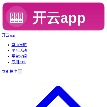
开云app
首页导航
平台活动
平台介绍
专用APP
立即投注