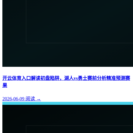
开云体育入口解读初盘陷阱，湖人vs勇士赛前分析精准预测赛
果
2026-06-09
阅读
→