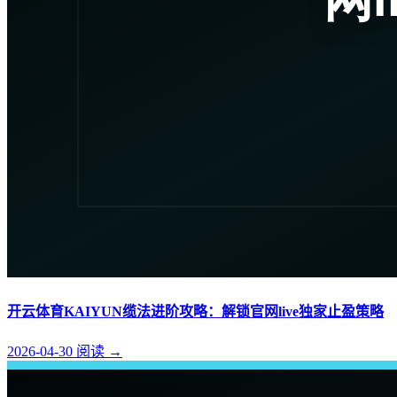
开云体育KAIYUN缆法进阶攻略：解锁官网live独家止盈策略
2026-04-30
阅读
→