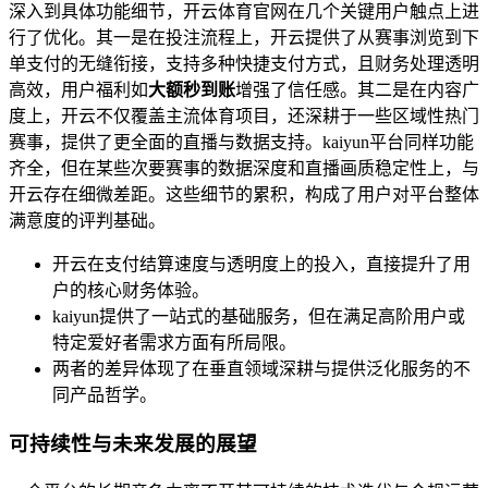
深入到具体功能细节，开云体育官网在几个关键用户触点上进
行了优化。其一是在投注流程上，开云提供了从赛事浏览到下
单支付的无缝衔接，支持多种快捷支付方式，且财务处理透明
高效，用户福利如
大额秒到账
增强了信任感。其二是在内容广
度上，开云不仅覆盖主流体育项目，还深耕于一些区域性热门
赛事，提供了更全面的直播与数据支持。kaiyun平台同样功能
齐全，但在某些次要赛事的数据深度和直播画质稳定性上，与
开云存在细微差距。这些细节的累积，构成了用户对平台整体
满意度的评判基础。
开云在支付结算速度与透明度上的投入，直接提升了用
户的核心财务体验。
kaiyun提供了一站式的基础服务，但在满足高阶用户或
特定爱好者需求方面有所局限。
两者的差异体现了在垂直领域深耕与提供泛化服务的不
同产品哲学。
可持续性与未来发展的展望