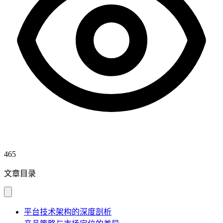
465
文章目录
平台技术架构的深度剖析