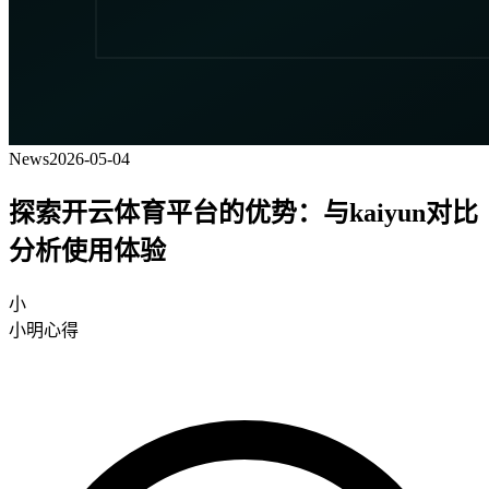
News
2026-05-04
探索开云体育平台的优势：与kaiyun对比
分析使用体验
小
小明心得