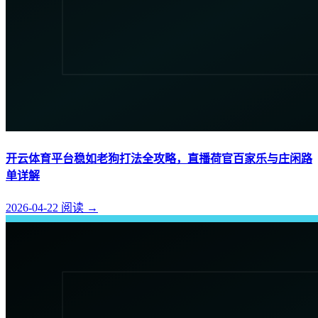
开云体育平台稳如老狗打法全攻略，直播荷官百家乐与庄闲路
单详解
2026-04-22
阅读
→