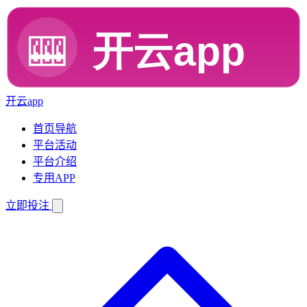
开云app
首页导航
平台活动
平台介绍
专用APP
立即投注