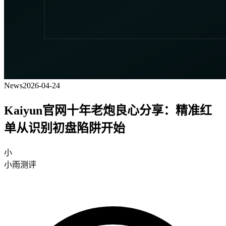
News
2026-04-24
Kaiyun官网十年老炮良心分享：精准红
单从识别初盘陷阱开始
小
小雨测评