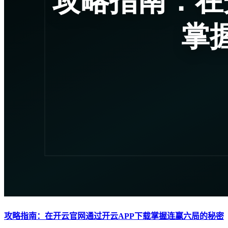
攻略指南：在开云官网通过开云APP下载掌握连赢六局的秘密