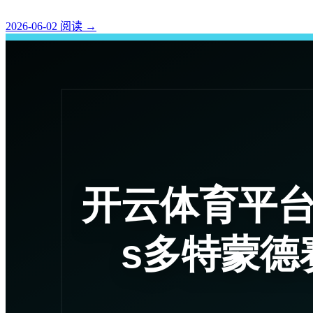
2026-06-02
阅读
→