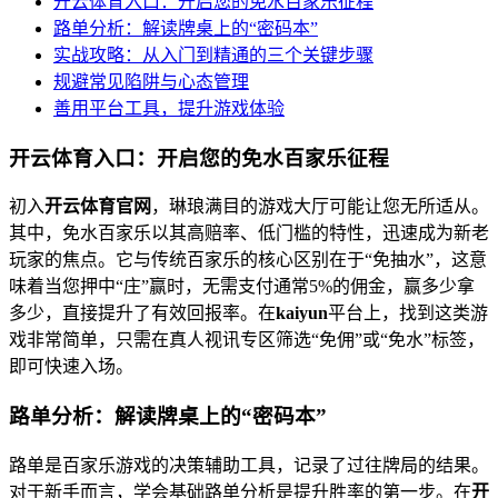
开云体育入口：开启您的免水百家乐征程
路单分析：解读牌桌上的“密码本”
实战攻略：从入门到精通的三个关键步骤
规避常见陷阱与心态管理
善用平台工具，提升游戏体验
开云体育入口：开启您的免水百家乐征程
初入
开云体育官网
，琳琅满目的游戏大厅可能让您无所适从。
其中，免水百家乐以其高赔率、低门槛的特性，迅速成为新老
玩家的焦点。它与传统百家乐的核心区别在于“免抽水”，这意
味着当您押中“庄”赢时，无需支付通常5%的佣金，赢多少拿
多少，直接提升了有效回报率。在
kaiyun
平台上，找到这类游
戏非常简单，只需在真人视讯专区筛选“免佣”或“免水”标签，
即可快速入场。
路单分析：解读牌桌上的“密码本”
路单是百家乐游戏的决策辅助工具，记录了过往牌局的结果。
对于新手而言，学会基础路单分析是提升胜率的第一步。在
开