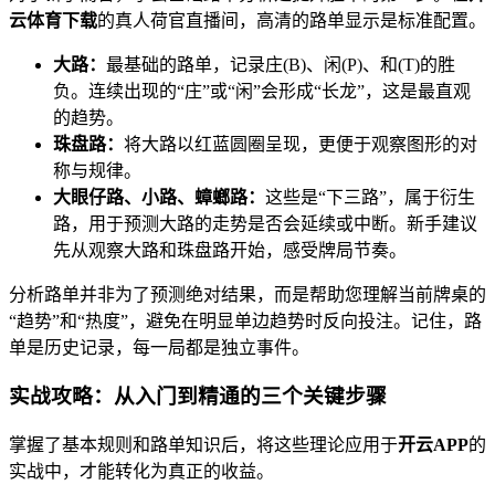
云体育下载
的真人荷官直播间，高清的路单显示是标准配置。
大路：
最基础的路单，记录庄(B)、闲(P)、和(T)的胜
负。连续出现的“庄”或“闲”会形成“长龙”，这是最直观
的趋势。
珠盘路：
将大路以红蓝圆圈呈现，更便于观察图形的对
称与规律。
大眼仔路、小路、蟑螂路：
这些是“下三路”，属于衍生
路，用于预测大路的走势是否会延续或中断。新手建议
先从观察大路和珠盘路开始，感受牌局节奏。
分析路单并非为了预测绝对结果，而是帮助您理解当前牌桌的
“趋势”和“热度”，避免在明显单边趋势时反向投注。记住，路
单是历史记录，每一局都是独立事件。
实战攻略：从入门到精通的三个关键步骤
掌握了基本规则和路单知识后，将这些理论应用于
开云APP
的
实战中，才能转化为真正的收益。