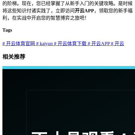
的阶梯。现在，您已经掌握了从新手入门的关键攻略。是时候
将这些知识付诸实践了，立即访问
开云APP
，领取您的新手福
利，在实战中开启您的智慧博弈之旅吧！
Tags
# 开云体育官网
# kaiyun
# 开云体育下载
# 开云APP
# 开云
相关推荐