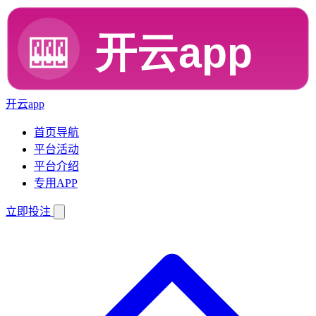
开云app
首页导航
平台活动
平台介绍
专用APP
立即投注