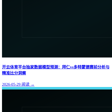
开云体育平台独家数据模型预测：拜仁vs多特蒙德赛前分析与
精准比分洞察
2026-05-29
阅读
→